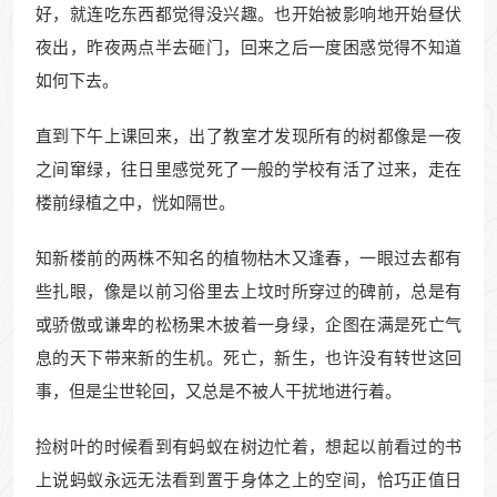
好，就连吃东西都觉得没兴趣。也开始被影响地开始昼伏
夜出，昨夜两点半去砸门，回来之后一度困惑觉得不知道
如何下去。
直到下午上课回来，出了教室才发现所有的树都像是一夜
之间窜绿，往日里感觉死了一般的学校有活了过来，走在
楼前绿植之中，恍如隔世。
知新楼前的两株不知名的植物枯木又逢春，一眼过去都有
些扎眼，像是以前习俗里去上坟时所穿过的碑前，总是有
或骄傲或谦卑的松杨果木披着一身绿，企图在满是死亡气
息的天下带来新的生机。死亡，新生，也许没有转世这回
事，但是尘世轮回，又总是不被人干扰地进行着。
捡树叶的时候看到有蚂蚁在树边忙着，想起以前看过的书
上说蚂蚁永远无法看到置于身体之上的空间，恰巧正值日