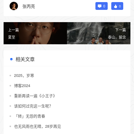
张丙亮
0
0
上一篇
下一篇
夏至
泰山，留念
相关文章
2025，岁寒
博客2024
重新再读一遍《小王子》
该如何过完这一生呢？
「转」无怨的青春
也无风雨也无晴，28岁再见