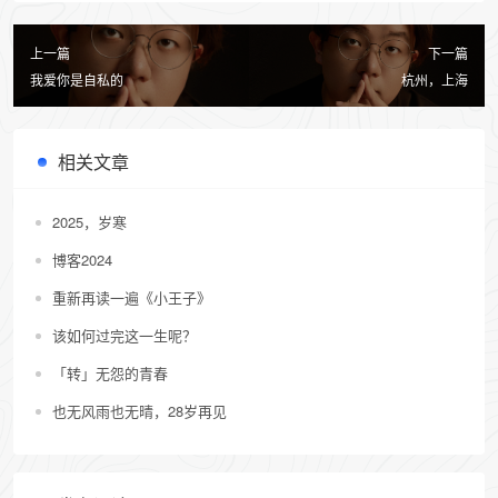
上一篇
下一篇
我爱你是自私的
杭州，上海
相关文章
2025，岁寒
博客2024
重新再读一遍《小王子》
该如何过完这一生呢？
「转」无怨的青春
也无风雨也无晴，28岁再见