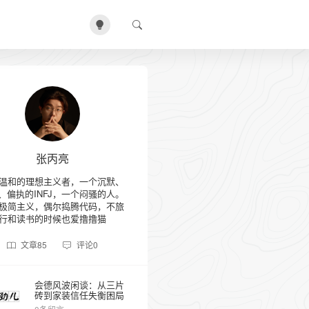
张丙亮
温和的理想主义者，一个沉默、
、偏执的INFJ，一个闷骚的人。
极简主义，偶尔捣腾代码，不旅
行和读书的时候也爱撸撸猫
文章
85
评论
0
会德风波闲谈：从三片
砖到家装信任失衡困局