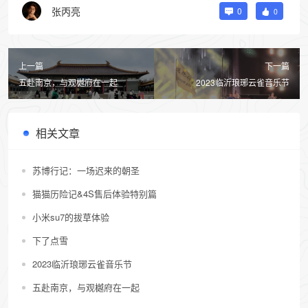
张丙亮
0
0
上一篇
下一篇
五赴南京，与观樾府在一起
2023临沂琅琊云雀音乐节
相关文章
苏博行记：一场迟来的朝圣
猫猫历险记&4S售后体验特别篇
小米su7的拔草体验
下了点雪
2023临沂琅琊云雀音乐节
五赴南京，与观樾府在一起